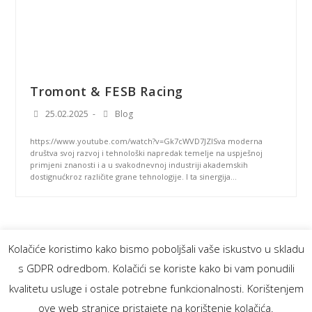
Tromont & FESB Racing
25.02.2025
Blog
https://www.youtube.com/watch?v=Gk7cWVD7JZISva moderna
društva svoj razvoj i tehnološki napredak temelje na uspješnoj
primjeni znanosti i a u svakodnevnoj industriji akademskih
dostignućkroz različite grane tehnologije. I ta sinergija…
Kolačiće koristimo kako bismo poboljšali vaše iskustvo u skladu
s GDPR odredbom. Kolačići se koriste kako bi vam ponudili
kvalitetu usluge i ostale potrebne funkcionalnosti. Korištenjem
LINKEDIN
FACEBOOK
INSTAGRAM
YOUTUBE
ove web stranice pristajete na korištenje kolačića.