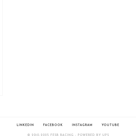
LINKEDIN
FACEBOOK
INSTAGRAM
YOUTUBE
© 2010-2025 FESB RACING - POWERED BY UPS