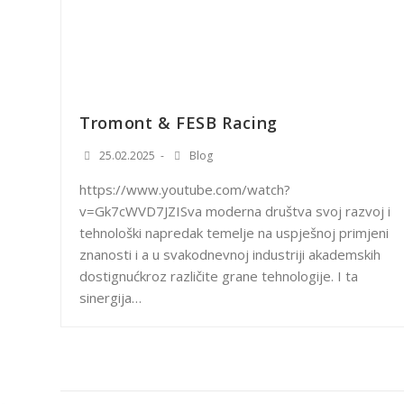
Tromont & FESB Racing
25.02.2025
Blog
https://www.youtube.com/watch?
v=Gk7cWVD7JZISva moderna društva svoj razvoj i
tehnološki napredak temelje na uspješnoj primjeni
znanosti i a u svakodnevnoj industriji akademskih
dostignućkroz različite grane tehnologije. I ta
sinergija…