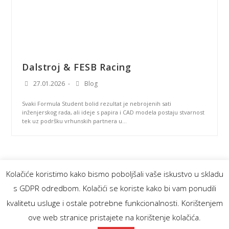
Dalstroj & FESB Racing
27.01.2026
Blog
Svaki Formula Student bolid rezultat je nebrojenih sati
inženjerskog rada, ali ideje s papira i CAD modela postaju stvarnost
tek uz podršku vrhunskih partnera u…
Kolačiće koristimo kako bismo poboljšali vaše iskustvo u skladu
s GDPR odredbom. Kolačići se koriste kako bi vam ponudili
kvalitetu usluge i ostale potrebne funkcionalnosti. Korištenjem
LINKEDIN
FACEBOOK
INSTAGRAM
YOUTUBE
ove web stranice pristajete na korištenje kolačića.
© 2010-2025 FESB RACING - POWERED BY UPS