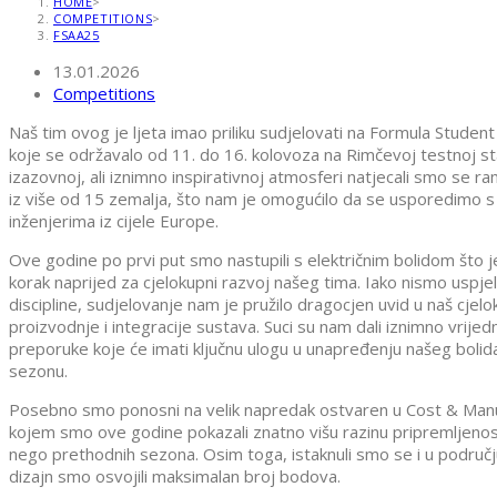
HOME
>
COMPETITIONS
>
FSAA25
13.01.2026
Competitions
Naš tim ovog je ljeta imao priliku sudjelovati na Formula Student
koje se održavalo od 11. do 16. kolovoza na Rimčevoj testnoj st
izazovnoj, ali iznimno inspirativnoj atmosferi natjecali smo se 
iz više od 15 zemalja, što nam je omogućilo da se usporedimo s
inženjerima iz cijele Europe.
Ove godine po prvi put smo nastupili s električnim bolidom što je
korak naprijed za cjelokupni razvoj našeg tima. Iako nismo uspjel
discipline, sudjelovanje nam je pružilo dragocjen uvid u naš cjelo
proizvodnje i integracije sustava. Suci su nam dali iznimno vrije
preporuke koje će imati ključnu ulogu u unapređenju našeg bolida
sezonu.
Posebno smo ponosni na velik napredak ostvaren u Cost & Manu
kojem smo ove godine pokazali znatno višu razinu pripremljenosti
nego prethodnih sezona. Osim toga, istaknuli smo se i u području 
dizajn smo osvojili maksimalan broj bodova.