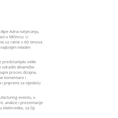
 Alpe Adria natjecanju,
azi u Mičevcu. U
rame uz rame s 60 timova
 najboljim mladim
 predstavljalo veliki
i odraditi dinamičke
kupni proces dizajna,
dne komentare i
 i pripremi za sljedeću
facturing eventu, u
, analize i prezentacije
elektronike, za čiji