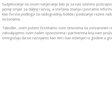
Sudjelovanje na ovom natjecanju bilo je za nas iznimno poticajno
jasniji smjer za daljnji razvoj, a stečena znanja i povratne infor
kao čvrsta podloga za nadogradnju bolida i podizanje razine na
sezonama.
Također, ovim putem čestitamo svim timovima na ostvarenim re
zahvaljujemo svim našim sponzorima i partnerima koji nam pruža
omogućuju da se razvijamo kao tim i kao inženjeri iz godine u go