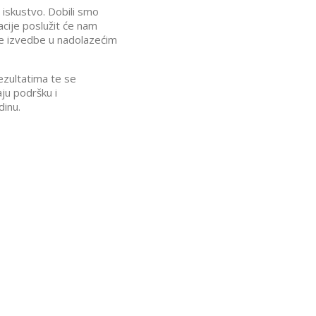
 iskustvo. Dobili smo
macije poslužit će nam
še izvedbe u nadolazećim
zultatima te se
ju podršku i
dinu.