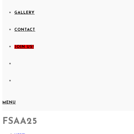
GALLERY
CONTACT
JOIN US!
MENU
FSAA25