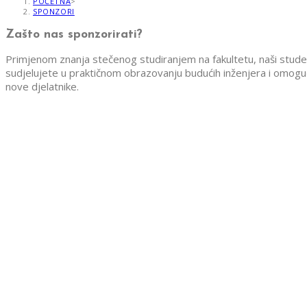
POČETNA
>
SPONZORI
Zašto nas sponzorirati?
Primjenom znanja stečenog studiranjem na fakultetu, naši studen
sudjelujete u praktičnom obrazovanju budućih inženjera i omoguć
nove djelatnike.