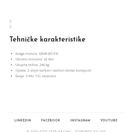
Tehničke karakteristike
Snaga motora: 63kW (85 KS)
Okretni moment: 62 Nm
Ukupna težina: 246 kg
Oplata: 2-slojni karbon i karbon kevlar kompozit
Šasija: CrMo TiG zavareno
LINKEDIN
FACEBOOK
INSTAGRAM
YOUTUBE
© 2010-2025 FESB RACING - POWERED BY UPS